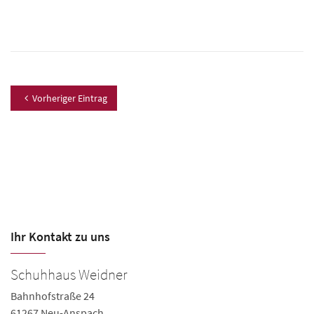
Vorheriger Eintrag
Ihr Kontakt zu uns
Schuhhaus Weidner
W
Bahnhofstraße 24
Gu
61267 Neu-Anspach
6