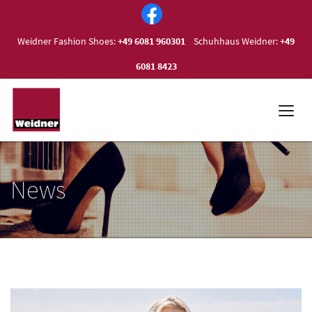
Weidner Fashion Shoes:
+49 6081 960301
Schuhhaus Weidner:
+49
6081 8423
News