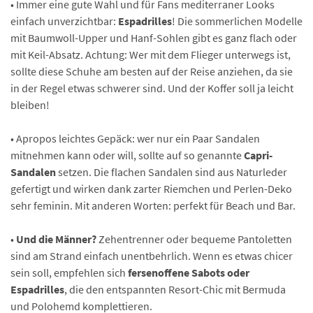
• Immer eine gute Wahl und für Fans mediterraner Looks
einfach unverzichtbar:
Espadrilles
! Die sommerlichen Modelle
mit Baumwoll-Upper und Hanf-Sohlen gibt es ganz flach oder
mit Keil-Absatz. Achtung: Wer mit dem Flieger unterwegs ist,
sollte diese Schuhe am besten auf der Reise anziehen, da sie
in der Regel etwas schwerer sind. Und der Koffer soll ja leicht
bleiben!
• Apropos leichtes Gepäck: wer nur ein Paar Sandalen
mitnehmen kann oder will, sollte auf so genannte
Capri-
Sandalen
setzen. Die flachen Sandalen sind aus Naturleder
gefertigt und wirken dank zarter Riemchen und Perlen-Deko
sehr feminin. Mit anderen Worten: perfekt für Beach und Bar.
•
Und die Männer?
Zehentrenner oder bequeme Pantoletten
sind am Strand einfach unentbehrlich. Wenn es etwas chicer
sein soll, empfehlen sich
fersenoffene Sabots oder
Espadrilles
, die den entspannten Resort-Chic mit Bermuda
und Polohemd komplettieren.