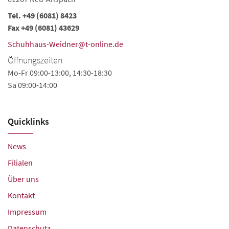
Tel.
+49 (6081) 8423
Te
Fax +49 (6081) 43629
Fa
Schuhhaus-Weidner@t-online.de
we
Öffnungszeiten
Ö
Mo-Fr 09:00-13:00, 14:30-18:30
Mo
Sa 09:00-14:00
Sa
Quicklinks
News
Filialen
Über uns
Kontakt
Impressum
Datenschutz