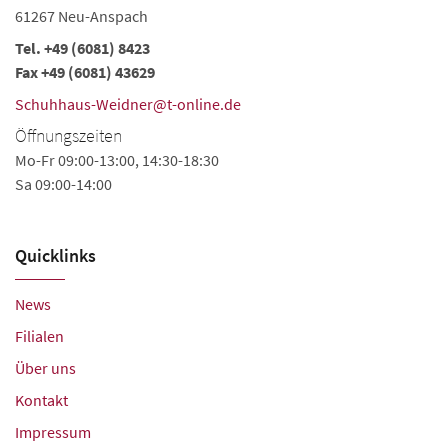
61267 Neu-Anspach
6
Tel.
+49 (6081) 8423
Te
Fax +49 (6081) 43629
Fa
Schuhhaus-Weidner@t-online.de
we
Öffnungszeiten
Ö
Mo-Fr 09:00-13:00, 14:30-18:30
Mo
Sa 09:00-14:00
Sa
Quicklinks
News
Filialen
Über uns
Kontakt
Impressum