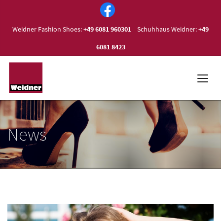
Weidner Fashion Shoes:
+49 6081 960301
Schuhhaus Weidner:
+49
6081 8423
News