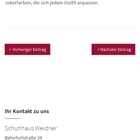
Jokerfarben, die sich jedem Outfit anpassen.
Vorheriger Eintrag
Nächster Eintrag
Ihr Kontakt zu uns
Schuhhaus Weidner
W
Bahnhofstraße 24
Gu