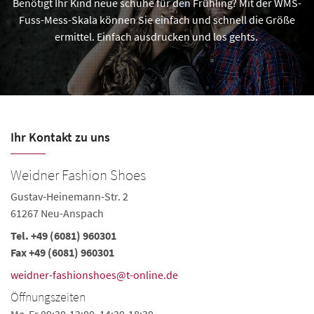
Benötigt Ihr Kind neue schuhe für den Frühling? Mit der WMS-
Fuss-Mess-Skala können Sie einfach und schnell die Größe
ermittel. Einfach ausdrucken und los gehts.
Ihr Kontakt zu uns
Weidner Fashion Shoes
S
Gustav-Heinemann-Str. 2
Ba
61267 Neu-Anspach
6
Tel.
+49 (6081) 960301
Te
Fax +49 (6081) 960301
Fa
weidner-fashionshoes@t-online.de
S
Öffnungszeiten
Ö
Mo-Fr 09:30-13:00, 14:30-18:30
Mo