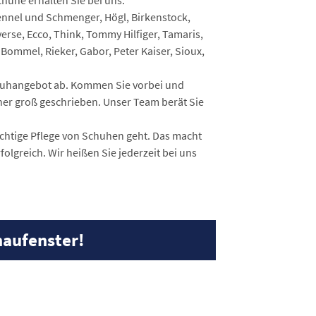
uhe erhalten Sie bei uns.
ennel und Schmenger, Högl, Birkenstock,
verse, Ecco, Think, Tommy Hilfiger, Tamaris,
n Bommel, Rieker, Gabor, Peter Kaiser, Sioux,
chuhangebot ab. Kommen Sie vorbei und
dner groß geschrieben. Unser Team berät Sie
richtige Pflege von Schuhen geht. Das macht
olgreich. Wir heißen Sie jederzeit bei uns
aufenster!