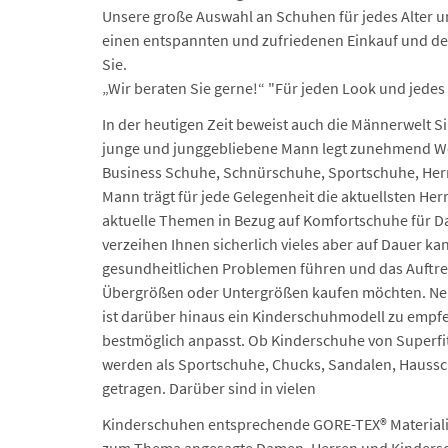
Unsere große Auswahl an Schuhen für jedes Alter u
einen entspannten und zufriedenen Einkauf und de
Sie.
„Wir beraten Sie gerne!“ "Für jeden Look und jedes
In der heutigen Zeit beweist auch die Männerwelt 
junge und junggebliebene Mann legt zunehmend W
Business Schuhe, Schnürschuhe, Sportschuhe, Herr
Mann trägt für jede Gelegenheit die aktuellsten He
aktuelle Themen in Bezug auf Komfortschuhe für D
verzeihen Ihnen sicherlich vieles aber auf Dauer k
gesundheitlichen Problemen führen und das Auftre
Übergrößen oder Untergrößen kaufen möchten. Ne
ist darüber hinaus ein Kinderschuhmodell zu empfe
bestmöglich anpasst. Ob Kinderschuhe von Superfit
werden als Sportschuhe, Chucks, Sandalen, Haussc
getragen. Darüber sind in vielen
Kinderschuhen entsprechende GORE-TEX® Materialie