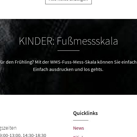
KINDER: Fußmessskala
für den Frühling? Mit der WMS-Fuss-Mess-Skala können Sie einfach 
Einfach ausdrucken und los gehts.
Quicklinks
Weidner Fashion Shoes
szeiten
News
9:00-13:00, 14:30-18:30
Gustav-Heinemann-Str. 2