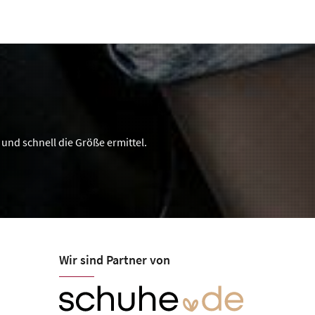
und schnell die Größe ermittel.
Wir sind Partner von
Schuhhaus W
Öffnungszeiten
Mo-Fr 09:30-13:00, 14:30-18:30
Bahnhofstraße 24