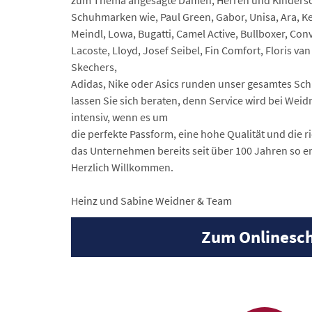
zum Thema angesagte Damen, Herren und Kindersch
Schuhmarken wie, Paul Green, Gabor, Unisa, Ara, K
Meindl, Lowa, Bugatti, Camel Active, Bullboxer, Con
Lacoste, Lloyd, Josef Seibel, Fin Comfort, Floris va
Skechers,
Adidas, Nike oder Asics runden unser gesamtes S
lassen Sie sich beraten, denn Service wird bei Wei
intensiv, wenn es um
die perfekte Passform, eine hohe Qualität und die 
das Unternehmen bereits seit über 100 Jahren so erf
Herzlich Willkommen.
Heinz und Sabine Weidner & Team
Zum Onlinesch