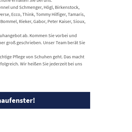
uhe erhalten Sie bei uns.
ennel und Schmenger, Högl, Birkenstock,
verse, Ecco, Think, Tommy Hilfiger, Tamaris,
n Bommel, Rieker, Gabor, Peter Kaiser, Sioux,
chuhangebot ab. Kommen Sie vorbei und
dner groß geschrieben. Unser Team berät Sie
richtige Pflege von Schuhen geht. Das macht
olgreich. Wir heißen Sie jederzeit bei uns
aufenster!