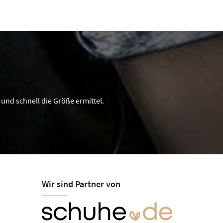
und schnell die Größe ermittel.
Wir sind Partner von
Schuhhaus W
Öffnungszeiten
Mo-Fr 09:30-13:00, 14:30-18:30
Bahnhofstraße 24