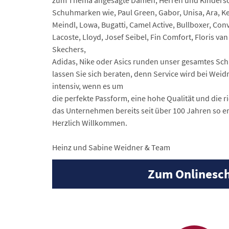
zum Thema angesagte Damen, Herren und Kindersch
Schuhmarken wie, Paul Green, Gabor, Unisa, Ara, K
Meindl, Lowa, Bugatti, Camel Active, Bullboxer, Con
Lacoste, Lloyd, Josef Seibel, Fin Comfort, Floris va
Skechers,
Adidas, Nike oder Asics runden unser gesamtes S
lassen Sie sich beraten, denn Service wird bei Wei
intensiv, wenn es um
die perfekte Passform, eine hohe Qualität und die 
das Unternehmen bereits seit über 100 Jahren so erf
Herzlich Willkommen.
Heinz und Sabine Weidner & Team
Zum Onlinesch