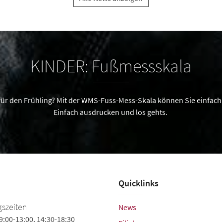
KINDER: Fußmessskala
für den Frühling? Mit der WMS-Fuss-Mess-Skala können Sie einfach 
Einfach ausdrucken und los gehts.
Quicklinks
Weidner Fashion Shoes
szeiten
News
9:00-13:00, 14:30-18:30
Gustav-Heinemann-Str. 2