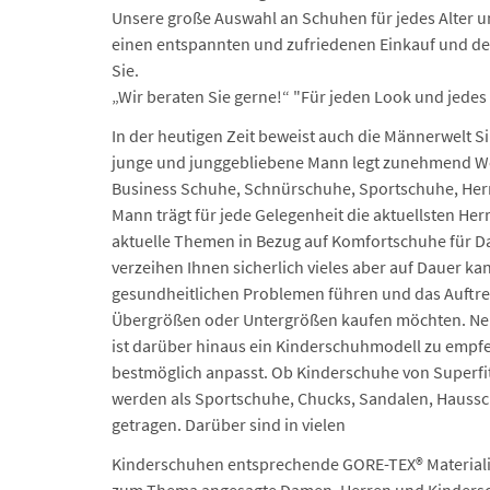
Unsere große Auswahl an Schuhen für jedes Alter u
einen entspannten und zufriedenen Einkauf und de
Sie.
„Wir beraten Sie gerne!“ "Für jeden Look und jedes
In der heutigen Zeit beweist auch die Männerwelt 
junge und junggebliebene Mann legt zunehmend W
Business Schuhe, Schnürschuhe, Sportschuhe, Herr
Mann trägt für jede Gelegenheit die aktuellsten He
aktuelle Themen in Bezug auf Komfortschuhe für D
verzeihen Ihnen sicherlich vieles aber auf Dauer k
gesundheitlichen Problemen führen und das Auftre
Übergrößen oder Untergrößen kaufen möchten. Ne
ist darüber hinaus ein Kinderschuhmodell zu empfe
bestmöglich anpasst. Ob Kinderschuhe von Superfit
werden als Sportschuhe, Chucks, Sandalen, Haussc
getragen. Darüber sind in vielen
Kinderschuhen entsprechende GORE-TEX® Materialie